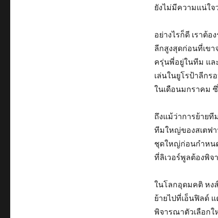
ยังไม่มีความแน่ใจว
อย่างไรก็ดี เราต
ลีกสูงสุดก่อนที่เข
ครุ่นพี่อยู่ในทีม 
เล่นในยูโรป้าลีกรอ
ในเดือนมกราคม ซึ่
ถึงแม้ว่าการย้ายที
ทีมใหญ่ของสเตฟาน 
ชุดใหญ่ก่อนกำหนด ห
ที่ลิเวอร์พูลต้องพ
ในโลกอุดมคติ หงส
ย้ายไปที่เอ็นฟิลด์
พิจารณาตัวเลือกใ