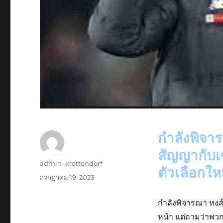
กำลังพิจา
สัญญากับเ
ผู้
admin_krottendorf
ตัวเลือกให
เขียน
เขียน
กรกฎาคม 19, 2023
เมื่อ
กำลังพิจารณา หงส
หน้า แต่ถามว่าพวก