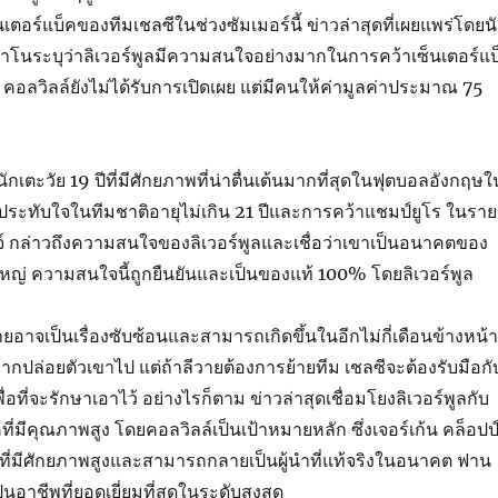
นเตอร์แบ็คของทีมเชลซีในช่วงซัมเมอร์นี้ ข่าวล่าสุดที่เผยแพร่โดยน
าโนระบุว่าลิเวอร์พูลมีความสนใจอย่างมากในการคว้าเซ็นเตอร์แบ
 คอลวิลล์ยังไม่ได้รับการเปิดเผย แต่มีคนให้ค่ามูลค่าประมาณ 75
นักเตะวัย 19 ปีที่มีศักยภาพที่น่าตื่นเต้นมากที่สุดในฟุตบอลอังกฤษใ
าประทับใจในทีมชาติอายุไม่เกิน 21 ปีและการคว้าแชมป์ยูโร ในราย
์ กล่าวถึงความสนใจของลิเวอร์พูลและเชื่อว่าเขาเป็นอนาคตของ
หญ่ ความสนใจนี้ถูกยืนยันและเป็นของแท้ 100% โดยลิเวอร์พูล
ยอาจเป็นเรื่องซับซ้อนและสามารถเกิดขึ้นในอีกไม่กี่เดือนข้างหน้า
ยากปล่อยตัวเขาไป แต่ถ้าลีวายต้องการย้ายทีม เชลซีจะต้องรับมือกั
อที่จะรักษาเอาไว้ อย่างไรก็ตาม ข่าวล่าสุดเชื่อมโยงลิเวอร์พูลกับ
่มีคุณภาพสูง โดยคอลวิลล์เป็นเป้าหมายหลัก ซึ่งเจอร์เก้น คล็อปป
เล่นที่มีศักยภาพสูงและสามารถกลายเป็นผู้นำที่แท้จริงในอนาคต ฟาน
นอาชีพที่ยอดเยี่ยมที่สุดในระดับสูงสุด