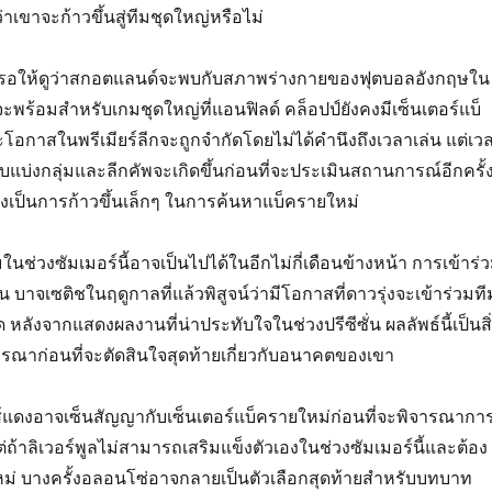
่าเขาจะก้าวขึ้นสู่ทีมชุดใหญ่หรือไม่
้องรอให้ดูว่าสกอตแลนด์จะพบกับสภาพร่างกายของฟุตบอลอังกฤษใน
าจะพร้อมสำหรับเกมชุดใหญ่ที่แอนฟิลด์ คล็อปป์ยังคงมีเซ็นเตอร์แบ็
และโอกาสในพรีเมียร์ลีกจะถูกจำกัดโดยไม่ได้คำนึงถึงเวลาเล่น แต่เว
บแบ่งกลุ่มและลีกคัพจะเกิดขึ้นก่อนที่จะประเมินสถานการณ์อีกครั้
งเป็นการก้าวขึ้นเล็กๆ ในการค้นหาแบ็ครายใหม่
มในช่วงซัมเมอร์นี้อาจเป็นไปได้ในอีกไม่กี่เดือนข้างหน้า การเข้าร่
บาจเซติชในฤดูกาลที่แล้วพิสูจน์ว่ามีโอกาสที่ดาวรุ่งจะเข้าร่วมที
ลังจากแสดงผลงานที่น่าประทับใจในช่วงปรีซีซั่น ผลลัพธ์นี้เป็นสิ
ิจารณาก่อนที่จะตัดสินใจสุดท้ายเกี่ยวกับอนาคตของเขา
์แดงอาจเซ็นสัญญากับเซ็นเตอร์แบ็ครายใหม่ก่อนที่จะพิจารณากา
 แต่ถ้าลิเวอร์พูลไม่สามารถเสริมแข็งตัวเองในช่วงซัมเมอร์นี้และต้อง
หม่ บางครั้งอลอนโซ่อาจกลายเป็นตัวเลือกสุดท้ายสำหรับบทบาท