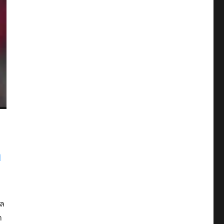
า
าล
า